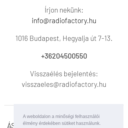
Írjon nekünk:
info@radiofactory.hu
1016 Budapest, Hegyalja út 7-13.
+36204500550
Visszaélés bejelentés:
visszaeles@radiofactory.hu
2026 RadioFactory Kft.
A weboldalon a minőségi felhasználói
élmény érdekében sütiket használunk.
ÁSZF
|
Adatkezelési tájékoztató
|